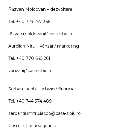
Răzvan Moldovan – dezvoltare
Tel. +40 723 247 366
răzvan.moldovan@casa-sibiu.ro
Aurelian Nițu – vânzări/ marketing
Tel. +40 770 645 261
vanzari@casa-sibiu.ro
Șerban Iacob – achiziții/ financiar
Tel. +40 744 374 489
serbandumitru.iacob@casa-sibiu.ro
Cosmin Candea- juridic