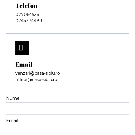
Telefon
0770645261
0744374489
Email
vanzari@casa-sibiu.ro
office@casa-sibiu.ro
Nume
Email